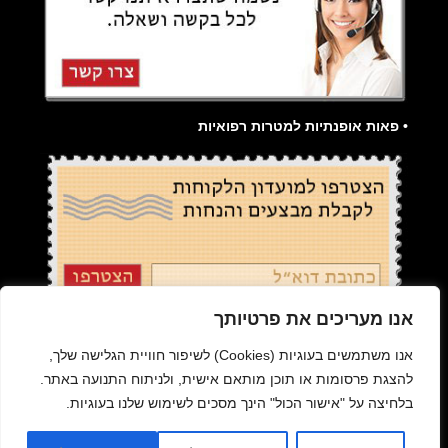
• פאות אופנתיות למטרות רפואיות
אנו מעריכים את פרטיותך
קידום אתרים בגוגל
|
פאה רפואית
|
פאות
|
הארכת שיער
|
אנו משתמשים בעוגיות (Cookies) לשיפור חוויית הגלישה שלך,
תוספות שיער
|
תקנון האתר
להצגת פרסומות או תוכן מותאם אישית, ולניתוח התנועה באתר.
בלחיצה על "אישור הכול" הינך מסכים לשימוש שלנו בעוגיות.
|
בניית אתרים
|
המגזין למעצבי שיער -הדליין
|
בראש
- האתר לעולם היופי |
מדיניות פרטיות