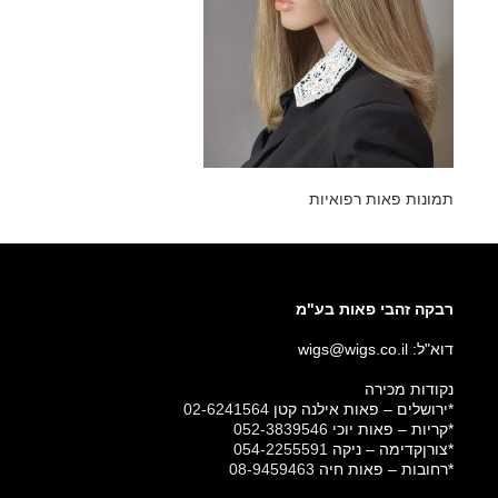
תמונות פאות רפואיות
רבקה זהבי פאות בע"מ
דוא"ל: wigs@wigs.co.il
נקודות מכירה
*ירושלים – פאות אילנה קטן
02-6241564
*קריות – פאות יוכי
052-3839546
*צורןקדימה – ניקה
054-2255591
*רחובות – פאות חיה
08-9459463