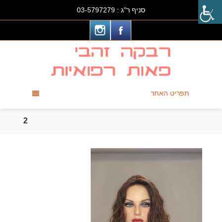
סניף ר"ג :
03-5797279
תפריט האתר
2