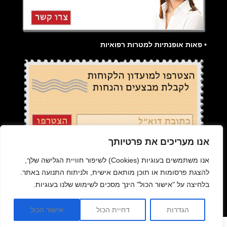
• פאות אופנתיות למטרות רפואיות
אנו מעריכים את פרטיותך
קידום אתרים בגוגל
|
פאה רפואית
|
פאות
|
הארכת שיער
|
אנו משתמשים בעוגיות (Cookies) לשיפור חוויית הגלישה שלך,
תוספות שיער
|
תקנון האתר
להצגת פרסומות או תוכן מותאם אישית, ולניתוח התנועה באתר.
בלחיצה על "אישור הכול" הינך מסכים לשימוש שלנו בעוגיות.
|
בניית אתרים
|
המגזין למעצבי שיער -הדליין
|
בראש
- האתר לעולם היופי |
מדיניות פרטיות
הגדרות
דחיית הכול
אישור הכול