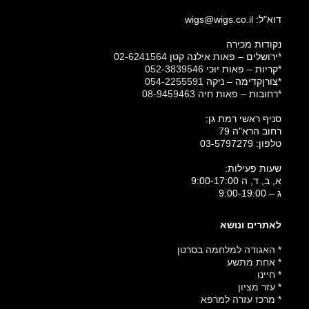
דוא"ל: wigs@wigs.co.il
נקודות מכירה
*ירושלים – פאות אילנה קטן
02-6241564
*קריות – פאות יוכי
052-3839546
*צורןקדימה – ניקה
054-2255591
*רחובות – פאות חיה
08-9459463
סניף ראשי רמת גן:
רחוב הרא"ה 79
טלפון:
03-5797279
שעות פעילות:
א, ב, ד, ה 9:00-17:00
ג – 9:00-19:00
לאתרים ונושא
*
האגודה למלחמה בסרטן
*
אחת מתשע
*
חיינו
*
עזר מציון
*
מרכז עזרה למרפא